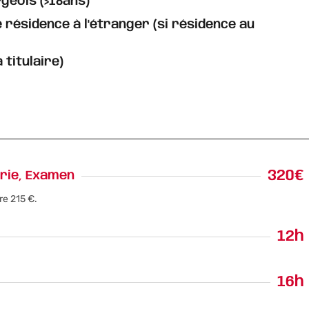
rgeois (>18ans)
de résidence à l'étranger (si résidence au
 titulaire)
320€
orie, Examen
re 215 €.
12h
16h