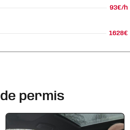
93€/h
1628€
 de permis