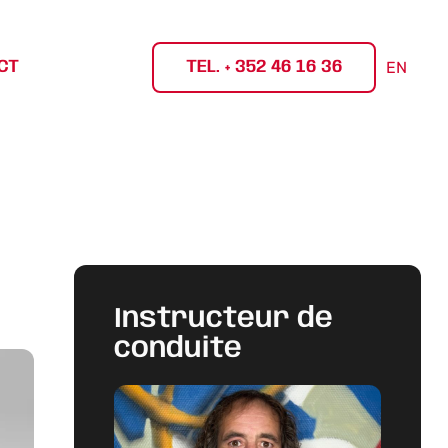
CT
TEL. + 352 46 16 36
EN
Instructeur de
conduite